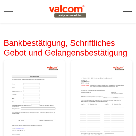
Mobile Menu Toggle
Off
Bankbestätigung, Schriftliches
Gebot und Gelangensbestätigung